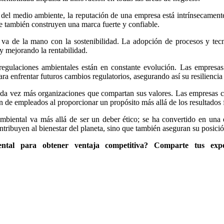
 medio ambiente, la reputación de una empresa está intrínsecamente l
ue también construyen una marca fuerte y confiable.
 va de la mano con la sostenibilidad. La adopción de procesos y tecn
y mejorando la rentabilidad.
egulaciones ambientales están en constante evolución. Las empresas
a enfrentar futuros cambios regulatorios, asegurando así su resiliencia
a vez más organizaciones que compartan sus valores. Las empresas com
ón de empleados al proporcionar un propósito más allá de los resultados 
mbiental va más allá de ser un deber ético; se ha convertido en una e
ontribuyen al bienestar del planeta, sino que también aseguran su posi
al para obtener ventaja competitiva? Comparte tus experie