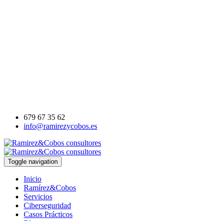
Solicitud de información
×
Cumplimente el siguiente formulario y uno de nuestros asesores conta
(*)Nombre:
(*)Email:
Mensaje:
He leido y acepto la
políti
Cancelar
Enviar
679 67 35 62
info@ramirezycobos.es
Toggle navigation
Inicio
Ramírez&Cobos
Servicios
Ciberseguridad
Casos Prácticos