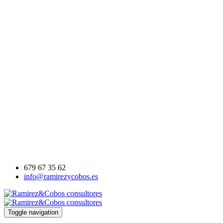
Solicitud de información
×
Cumplimente el siguiente formulario y uno de nuestros asesores
contactará con usted para informarle
(*)Nombre:
(*)Email:
Teléfono:
Empresa:
Mensaje:
He leido y acepto la
política de privacidad
y las
condiciones de uso
Cancelar
Enviar
679 67 35 62
info@ramirezycobos.es
Toggle navigation