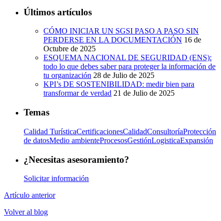
Últimos artículos
CÓMO INICIAR UN SGSI PASO A PASO SIN
PERDERSE EN LA DOCUMENTACIÓN
16 de
Octubre de 2025
ESQUEMA NACIONAL DE SEGURIDAD (ENS):
todo lo que debes saber para proteger la información de
tu organización
28 de Julio de 2025
KPI’s DE SOSTENIBILIDAD: medir bien para
transformar de verdad
21 de Julio de 2025
Temas
Calidad Turística
Certificaciones
Calidad
Consultoría
Protección
de datos
Medio ambiente
Procesos
Gestión
Logistica
Expansión
¿Necesitas asesoramiento?
Solicitar información
Artículo anterior
Volver al blog