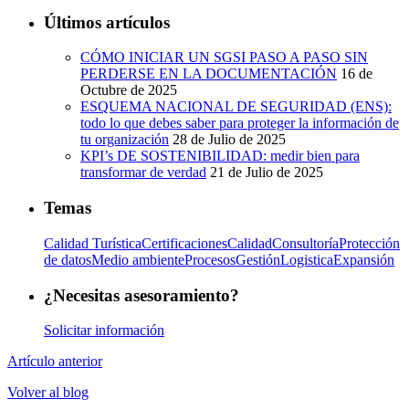
Últimos artículos
CÓMO INICIAR UN SGSI PASO A PASO SIN
PERDERSE EN LA DOCUMENTACIÓN
16 de
Octubre de 2025
ESQUEMA NACIONAL DE SEGURIDAD (ENS):
todo lo que debes saber para proteger la información de
tu organización
28 de Julio de 2025
KPI’s DE SOSTENIBILIDAD: medir bien para
transformar de verdad
21 de Julio de 2025
Temas
Calidad Turística
Certificaciones
Calidad
Consultoría
Protección
de datos
Medio ambiente
Procesos
Gestión
Logistica
Expansión
¿Necesitas asesoramiento?
Solicitar información
Artículo anterior
Volver al blog