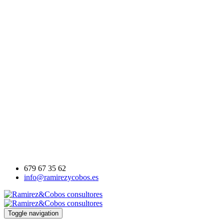
Solicitud de información
×
Cumplimente el siguiente formulario y uno de nuestros asesores
contactará con usted para informarle
(*)Nombre:
(*)Email:
Teléfono:
Empresa:
Mensaje:
He leido y acepto la
política de privacidad
y las
condiciones de uso
Cancelar
Enviar
679 67 35 62
info@ramirezycobos.es
Toggle navigation